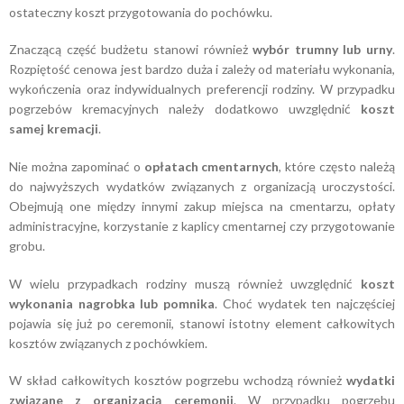
ostateczny koszt przygotowania do pochówku.
Znaczącą część budżetu stanowi również
wybór trumny lub urny
.
Rozpiętość cenowa jest bardzo duża i zależy od materiału wykonania,
wykończenia oraz indywidualnych preferencji rodziny. W przypadku
pogrzebów kremacyjnych należy dodatkowo uwzględnić
koszt
samej kremacji
.
Nie można zapominać o
opłatach cmentarnych
, które często należą
do najwyższych wydatków związanych z organizacją uroczystości.
Obejmują one między innymi zakup miejsca na cmentarzu, opłaty
administracyjne, korzystanie z kaplicy cmentarnej czy przygotowanie
grobu.
W wielu przypadkach rodziny muszą również uwzględnić
koszt
wykonania nagrobka lub pomnika
. Choć wydatek ten najczęściej
pojawia się już po ceremonii, stanowi istotny element całkowitych
kosztów związanych z pochówkiem.
W skład całkowitych kosztów pogrzebu wchodzą również
wydatki
związane z organizacją ceremonii
. W przypadku pogrzebu